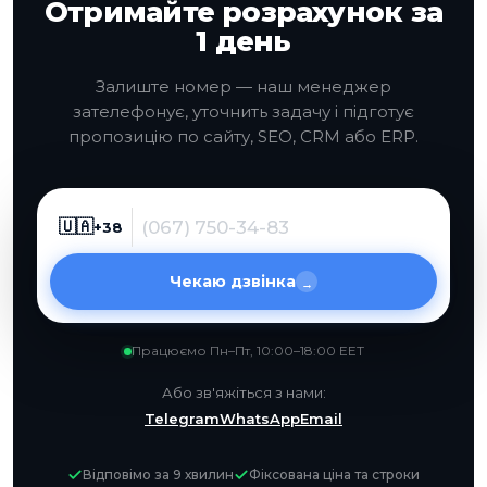
Отримайте розрахунок за
1 день
Залиште номер — наш менеджер
зателефонує, уточнить задачу і підготує
пропозицію по сайту, SEO, CRM або ERP.
🇺🇦
+38
Чекаю дзвінка
→
Працюємо Пн–Пт, 10:00–18:00 EET
Або зв'яжіться з нами:
Telegram
WhatsApp
Email
Відповімо за 9 хвилин
Фіксована ціна та строки