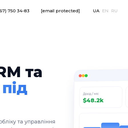
67) 750 34-83
[email protected]
UA
EN
RU
RM та
м
під
Дохід / міс
$48.2k
обліку та управління