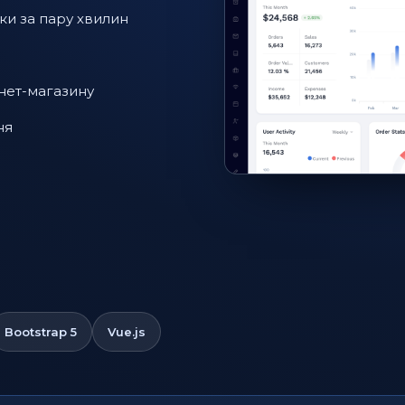
ки за пару хвилин
нет-магазину
ня
Bootstrap 5
Vue.js