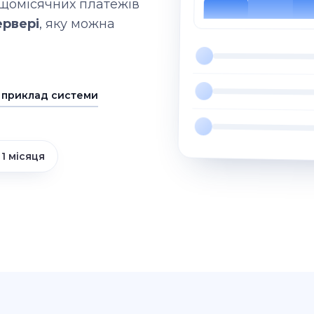
 щомісячних платежів
ервері
, яку можна
 приклад системи
 1 місяця