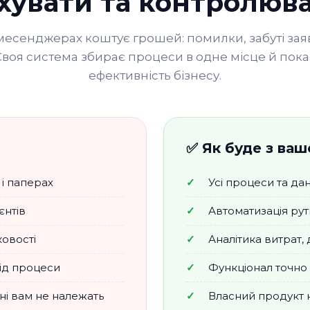
хувати та контролюв
і месенджерах коштує грошей: помилки, забуті заяв
Своя система збирає процеси в одне місце й пок
ефективність бізнесу.
✅ Як буде з ва
 і паперах
Усі процеси та дан
єнтів
Автоматизація рут
ковості
Аналітика витрат,
під процеси
Функціонал точно 
ні вам не належать
Власний продукт 