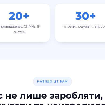
20+
30+
впроваджених CRM/ERP
готових модулів платфо
систем
НАВІЩО ЦЕ ВАМ
с не лише заробляти, 