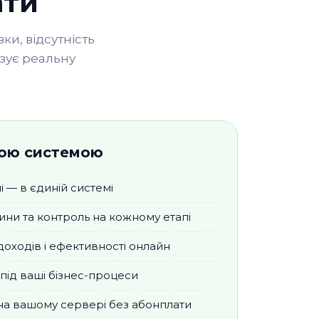
ати
ки, відсутність
азує реальну
шою системою
і — в єдиній системі
ини та контроль на кожному етапі
 доходів і ефективності онлайн
під ваші бізнес-процеси
на вашому сервері без абонплати