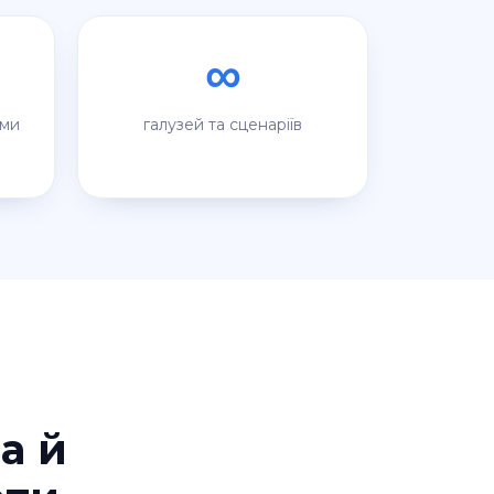
∞
рми
галузей та сценаріїв
а й