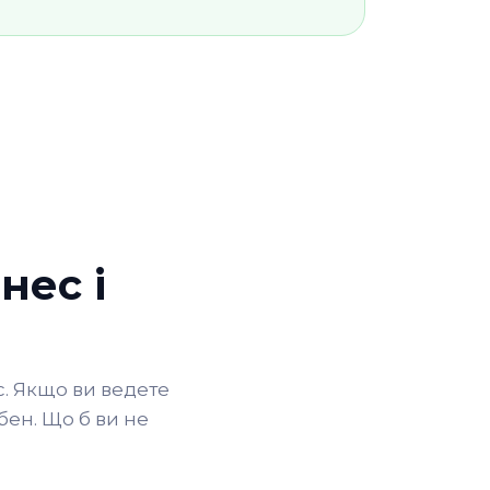
нес і
. Якщо ви ведете
бен. Що б ви не