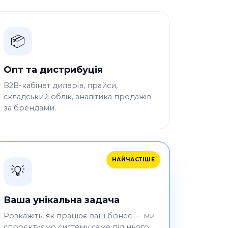
📦
Опт та дистрибуція
B2B-кабінет дилерів, прайси,
складський облік, аналітика продажів
за брендами.
НАЙЧАСТІШЕ
💡
Ваша унікальна задача
Розкажіть, як працює ваш бізнес — ми
спроєктуємо систему саме під нього,