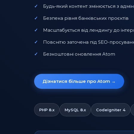
Будь-який контент змінюється з адмін
Безпека рівня банківських проєктів
Масштабується від лендингу до інтер
Повснітю заточена під SEO-просуван
Безкоштовні оновлення Atom
Дізнатися більше про Atom →
PHP 8.x
MySQL 8.x
CodeIgniter 4