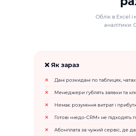
ра
Облік в Excel 
аналітики. 
❌ Як зараз
Дані розкидані по таблицях, чатах
Менеджери гублять заявки та клі
Немає розуміння витрат і прибут
Готові «недо-CRM» не підходять 
Абонплата за чужий сервіс, де да