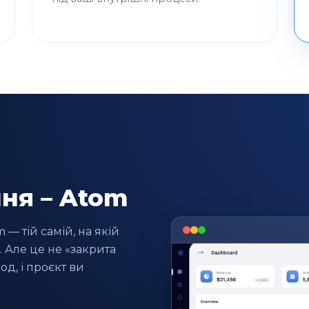
ня – Atom
— тій самій, на якій
 Але це не «закрита
д, і проєкт ви