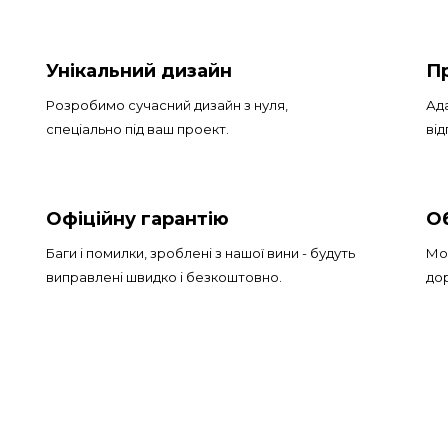
е
Унікальний дизайн
Пр
Розробимо сучасний дизайн з нуля,
Ада
спеціально під ваш проект.
від
Офіційну гарантію
Об
Баги і помилки, зроблені з нашої вини - будуть
Мож
виправлені швидко і безкоштовно.
дор