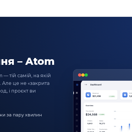
ня – Atom
— тій самій, на якій
 Але це не «закрита
д, і проєкт ви
ки за пару хвилин