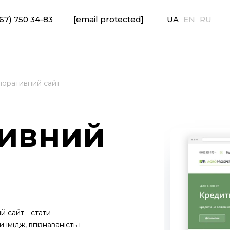
67) 750 34-83
[email protected]
UA
EN
RU
поративний сайт
ивний
 сайт - стати
 імідж, впізнаваність і