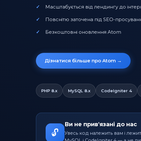
Масштабується від лендингу до інтер
Повснітю заточена під SEO-просуван
Безкоштовні оновлення Atom
Дізнатися більше про Atom →
PHP 8.x
MySQL 8.x
CodeIgniter 4
Ви не прив'язані до нас
🔓
Увесь код належить вам і лежи
MySQL і CodeIgniter 4 — а не 