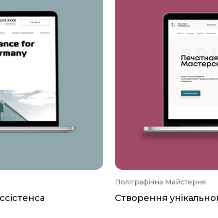
Поліграфічна Майстерня
ассістенса
Створення унікальног