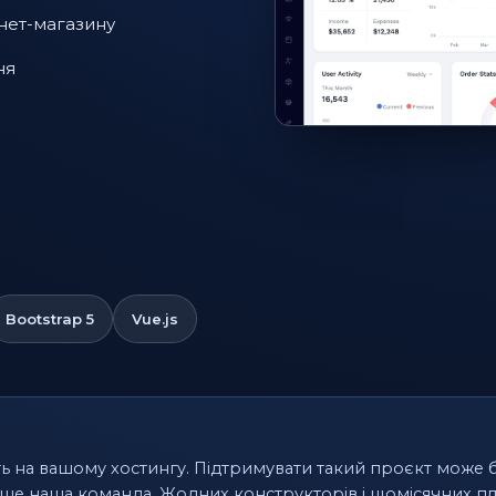
нет-магазину
ня
Bootstrap 5
Vue.js
ть на вашому хостингу. Підтримувати такий проєкт може 
лише наша команда. Жодних конструкторів і щомісячних пл