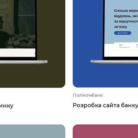
Полікомбанк
Розробка сайта банк
инку